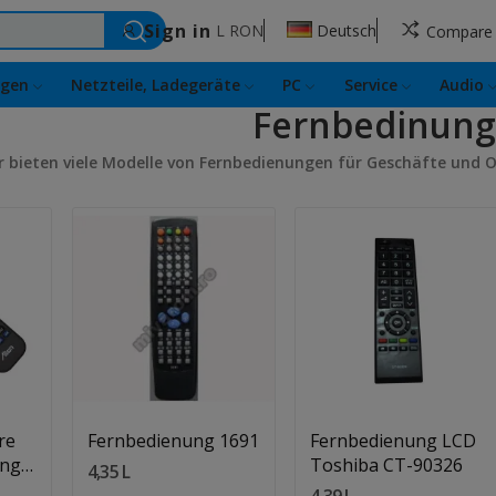
Sign in
L
RON
Deutsch
Compare
ngen
Netzteile, Ladegeräte
PC
Service
Audio
Fernbedinun
r bieten viele Modelle von Fernbedienungen für Geschäfte und 
Quantity:
Quantity:
In Den Warenkorb
In Den Warenkorb
re
Fernbedienung 1691
Fernbedienung LCD
ung
Toshiba CT-90326
4,35 L
4,39 L