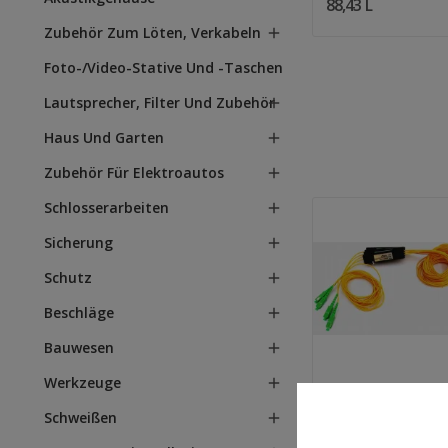
88,43 L
Zubehör Zum Löten, Verkabeln

Foto-/Video-Stative Und -Taschen
Lautsprecher, Filter Und Zubehör

Haus Und Garten

Zubehör Für Elektroautos

Schlosserarbeiten

Sicherung

Schutz

Beschläge

Quantity:
In Den Warenkorb
Bauwesen

Werkzeuge

Optischer Splitt
Schweißen

Wege 85/15