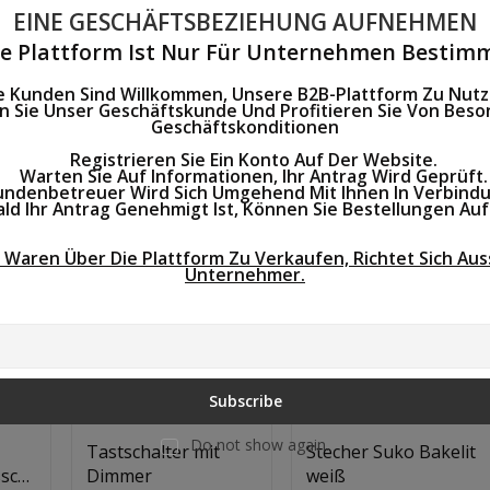
Ausgänge
139,43 L
53,63 L
EINE GESCHÄFTSBEZIEHUNG AUFNEHMEN
ie Plattform Ist Nur Für Unternehmen Bestimm
le Kunden Sind Willkommen, Unsere B2B-Plattform Zu Nutz
 Sie Unser Geschäftskunde Und Profitieren Sie Von Bes
Geschäftskonditionen
Steckdosenlei
Registrieren Sie Ein Konto Auf Der Website.
Warten Sie Auf Informationen, Ihr Antrag Wird Geprüft.
Netzkabel, Verlängerungskabel, Rollenverlängerungskab
denbetreuer Wird Sich Umgehend Mit Ihnen In Verbindu
d Ihr Antrag Genehmigt Ist, Können Sie Bestellungen Au
Nicht Auf Lager
 Waren Über Die Plattform Zu Verkaufen, Richtet Sich Auss
Unternehmer.
Quantity:
In Den Warenkorb
Subscribe
Do not show again.
Tastschalter mit
Stecher Suko Bakelit
schutz
Dimmer
weiß