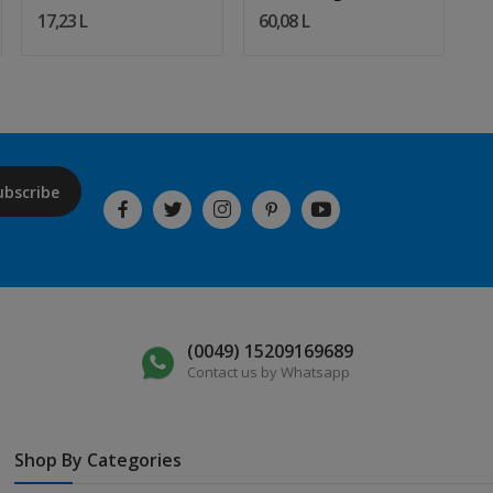
Alien
Schreibtisch 10–27
A
17,23 L
60,08 L
9
Zoll...
ubscribe
(0049) 15209169689
Contact us by Whatsapp
Shop By Categories