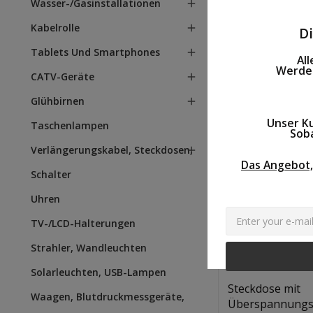
Wasser-/Gasinstallationen

53,63 L
Kabelrolle

D
Tablets Und Smartphones

Al
Werden
CATV-Geräte

Glühbirnen

Unser Kun
Taschenlampen
Sobal
Verlängerungskabel, Steckdosen,

Das Angebot,
Schalter
Uhren
TV-/LCD-Halterungen
Quantity:
In Den Warenkorb
Strahler, Wandleuchten
Solarleuchten, USB-Lampen
Steckdose mit
Waagen, Blutdruckmessgeräte,
Überspannungs