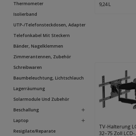
Alien
Thermometer
9,24 L
Isolierband
UTP-/Telefonsteckdosen, Adapter
Telefonkabel Mit Steckern
Bänder, Nagelklemmen
Zimmerantennen, Zubehör
Schreibwaren
Baumbeleuchtung, Lichtschlauch
Lagerräumung
Solarmodule Und Zubehör
Quantity:
In Den Warenkorb
Beschallung

Laptop

TV-Halterung L
Resigilate/Reparate
32–75 Zoll LCD-