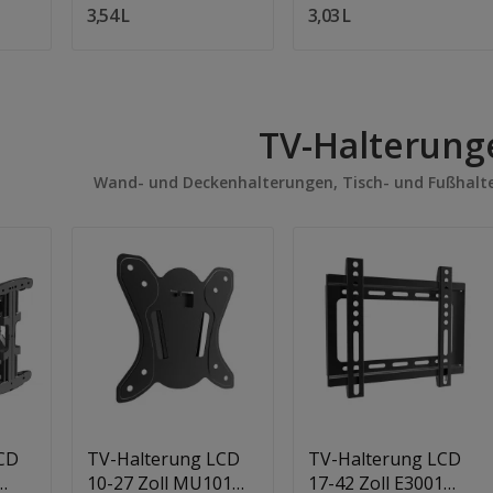
3,54 L
3,03 L
TV-Halterung
Wand- und Deckenhalterungen, Tisch- und Fußhalt
Quantity:
Quantity:
In Den Warenkorb
In Den Warenkorb
CD
TV-Halterung LCD
TV-Halterung LCD
10-27 Zoll MU101
17-42 Zoll E3001