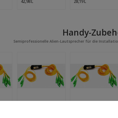
42,98 L
28,19 L
Handy-Zubeh
Semiprofessionelle Alien-Lautsprecher für die Installatio
Quantity:
Quantity:
In Den Warenkorb
In Den Warenkorb
er 2
Optischer Splitter 16
Optischer Splitter 2
Wege gleiche
Wege 75/25