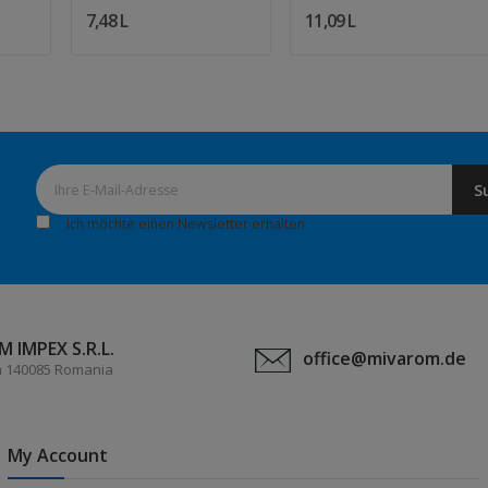
Alien
Alien
7,48 L
11,09 L
S
Ich möchte einen Newsletter erhalten
 IMPEX S.R.L.
office@mivarom.de
a 140085 Romania
My Account