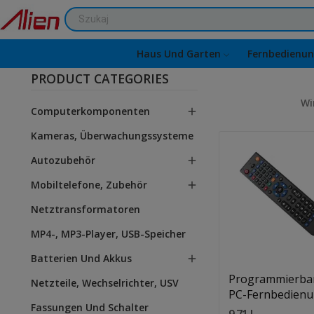
Haus Und Garten
Fernbedienu
PRODUCT CATEGORIES
Wi
Computerkomponenten

Kameras, Überwachungssysteme
Autozubehör

Mobiltelefone, Zubehör

Netztransformatoren
Quantity:
In Den Warenkorb
MP4-, MP3-Player, USB-Speicher
Batterien Und Akkus

Programmierba
Netzteile, Wechselrichter, USV
PC-Fernbedien
Fassungen Und Schalter
4in1 HQ
9,71 L