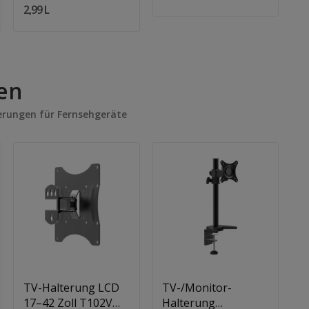
2,99 L
en
erungen für Fernsehgeräte
Quantity:
Quantity:
In Den Warenkorb
In Den Warenkorb
TV-Halterung LCD
TV-/Monitor-
T
17–42 Zoll T102V
Halterung
1