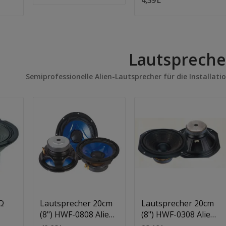
Lautspreche
Semiprofessionelle Alien-Lautsprecher für die Installatio
Quantity:
Quantity:
In Den Warenkorb
In Den Warenkorb
Ω
Lautsprecher 20cm
Lautsprecher 20cm
(8") HWF-0808 Alien
(8") HWF-0308 Alien
8Ω
4Ω