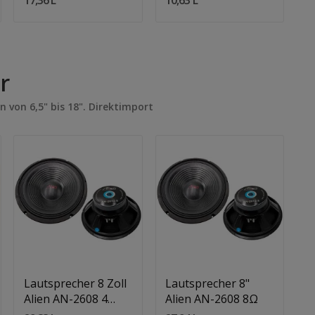
r
n von 6,5" bis 18". Direktimport
Quantity:
Quantity:
In Den Warenkorb
In Den Warenkorb
Lautsprecher 8 Zoll
Lautsprecher 8"
L
Alien AN-2608 4
Alien AN-2608 8Ω
A
Ohm
O