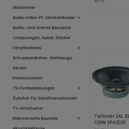
Multimeter
Audio-Video-PC-Steckverbinder

Audio- Und Diverse Bausätze
Crimpzangen, Kabel, Stecker
Verschiedenes

Schraubendreher, Werkzeuge,
Geräte
Potentiometer
TV-Fernbedienungen

Quantity:
In Den Warenkorb
Zubehör Für Satellitenschüsseln
TV-Umschalter
Tieftöner SAL 8
Elektronische Bauteile

150W SPA2030
Akustikgehäuse