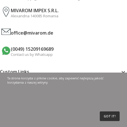
MIVAROM IMPEX S.R.L.
Alexandria 140085 Romania
office@mivarom.de
(0049) 15209169689
Contact us by Whatsapp
Custom Links

Ta strona korzysta z plików cookie, aby zapewnić najlepszą jakość
korzystania z naszej witryny
My Account

Shop By Categories

GOT IT!