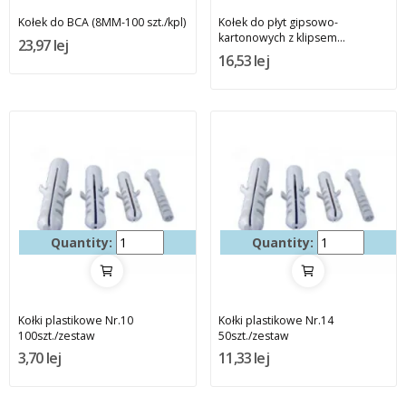
Kołek do BCA (8MM-100 szt./kpl)
Kołek do płyt gipsowo-
kartonowych z klipsem...
23,97 lej
16,53 lej
Quantity:
Quantity:
Kołki plastikowe Nr.10
Kołki plastikowe Nr.14
100szt./zestaw
50szt./zestaw
3,70 lej
11,33 lej