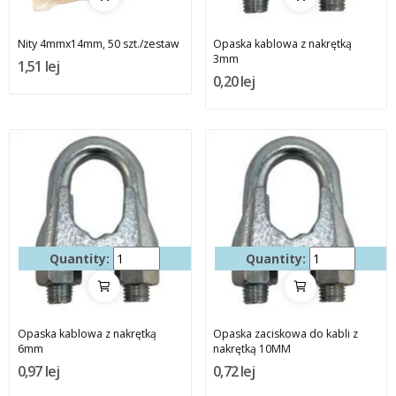
Nity 4mmx14mm, 50 szt./zestaw
Opaska kablowa z nakrętką
3mm
1,51 lej
0,20 lej
Quantity:
Quantity:
Opaska kablowa z nakrętką
Opaska zaciskowa do kabli z
6mm
nakrętką 10MM
0,97 lej
0,72 lej