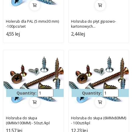
Holerub dla PAL (5 mmx30 mm)
Holsruba do płyt gipsowo-
-100pcs/set
kartonowych...
4,55 lej
2,44 lej
Quantity:
Quantity:
Holsruba do słupa
Holsruba do słupa (6MMx80MM)
(6MMx100MM) - 50szt./kpl
- 100szt/kpl
11,57 lej
12,23 lej