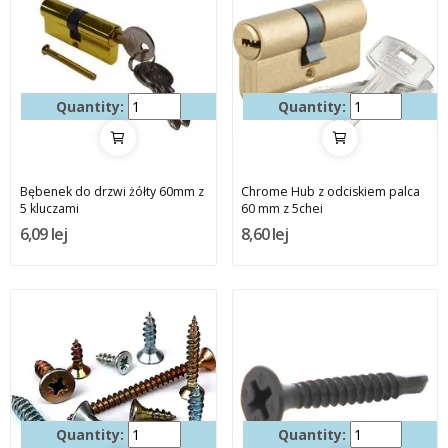
Quantity:
Quantity:
Bębenek do drzwi żółty 60mm z
Chrome Hub z odciskiem palca
5 kluczami
60 mm z 5chei
6,09 lej
8,60 lej
Quantity:
Quantity: