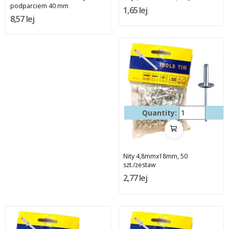
podparciem 40 mm
1,65 lej
8,57 lej
Quantity:
Nity 4,8mmx18mm, 50
szt./zestaw
2,77 lej