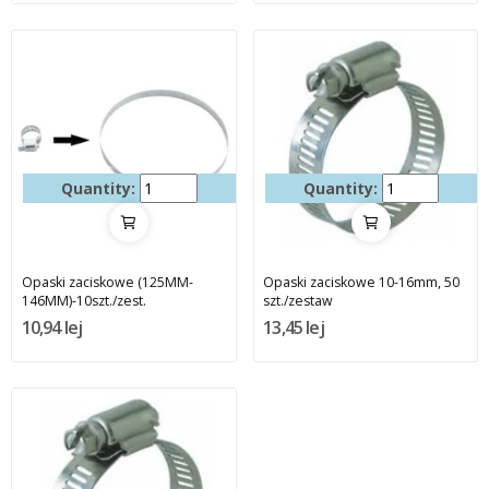
Quantity:
Quantity:
Opaski zaciskowe (125MM-
Opaski zaciskowe 10-16mm, 50
146MM)-10szt./zest.
szt./zestaw
10,94 lej
13,45 lej