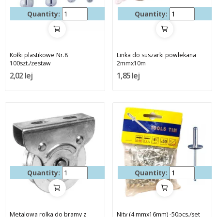
Quantity:
Quantity:
Kołki plastikowe Nr.8
Linka do suszarki powlekana
100szt./zestaw
2mmx10m
2,02 lej
1,85 lej
Quantity:
Quantity:
Metalowa rolka do bramy z
Nity (4 mmx16mm) -50pcs./set