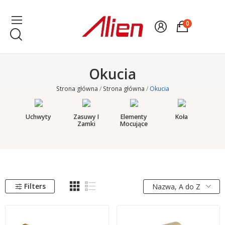
0
Okucia
Strona główna
Strona główna
Okucia
Uchwyty
Zasuwy I
Elementy
Koła
Zamki
Mocujące
Filters
Nazwa, A do Z