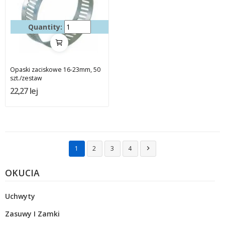
Quantity:
Opaski zaciskowe 16-23mm, 50
szt./zestaw
22,27 lej
1
2
3
4

OKUCIA
Uchwyty
Zasuwy I Zamki