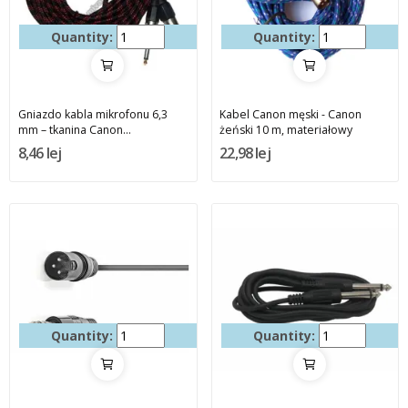
Quantity:
Quantity:
Gniazdo kabla mikrofonu 6,3
Kabel Canon męski - Canon
mm – tkanina Canon...
żeński 10 m, materiałowy
8,46 lej
22,98 lej
Quantity:
Quantity: