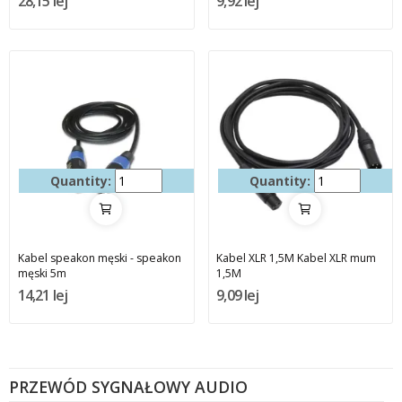
28,15 lej
9,92 lej
Quantity:
Quantity:
Kabel speakon męski - speakon
Kabel XLR 1,5M Kabel XLR mum
męski 5m
1,5M
14,21 lej
9,09 lej
PRZEWÓD SYGNAŁOWY AUDIO