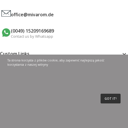
office@mivarom.de
(0049) 15209169689
Contact us by Whatsapp
Custom Links

Ta strona korzysta z plików cookie, aby zapewnić najlepszą jakość
korzystania z naszej witryny
My Account

Shop By Categories

GOT IT!