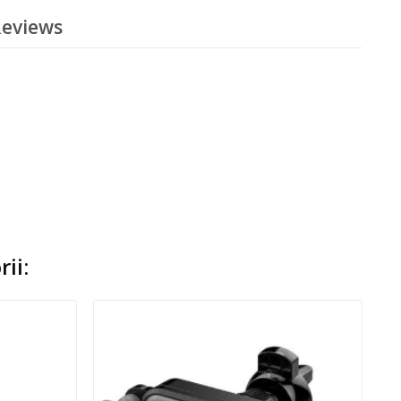
eviews
ii: