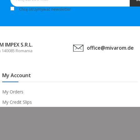
Chcę otrzymywać newsletter
 IMPEX S.R.L.
office@mivarom.de
a 140085 Romania
My Account
My Orders
My Credit Slips
My Addresses
My Personal Info
Return Policy