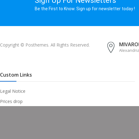
Sign Up For Newsletters
Be the First to Know. Sign up for newsletter today !
MIVAROM
Copyright © Posthemes. All Rights Reserved.
Alexandri
Custom Links
Legal Notice
Prices drop
New products
Best sales
My account