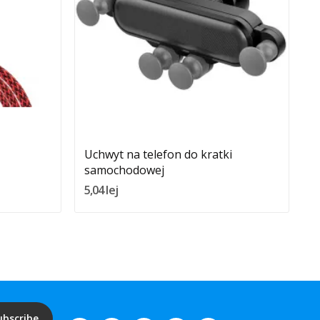
Quantity:
Dodaj Do Koszyka
Uchwyt na telefon do kratki
P
samochodowej
S
5,04 lej
3
ubscribe