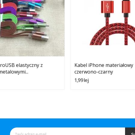
Quantity:
Quantity:
Dodaj Do Koszyka
Dodaj Do Koszyka
roUSB elastyczny z
Kabel iPhone materiałowy
etalowymi...
czerwono-czarny
1,99 lej
S