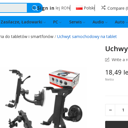
Sign in
lej
RON
Polski
Compare
Zasilacze, Ładowarki
PC
Serwis
Audio
Auto
ia do tabletów i smartfonów
Uchwyt samochodowy na tablet
Uchwy
Write a 
18,49 le
Netto