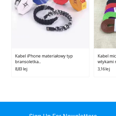
Quantity:
Dodaj Do Koszyka
Kabel iPhone materiałowy typ
Kabel mic
bransoletka...
wtykami m
8,83 lej
3,16 lej