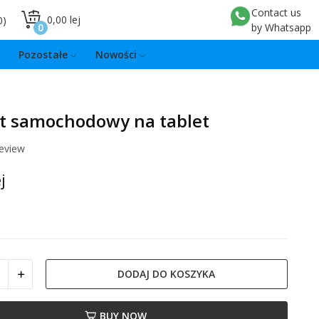
Contact us
0,00 lej
0
0
by Whatsapp
Pozostałe
Nowości
t samochodowy na tablet
review
j
DODAJ DO KOSZYKA
BUY NOW