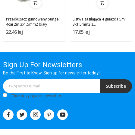
Przedłużacz gumowany bungel
Listwa zasilająca 4 gniazda 5m
4cai 2m 3x1,5mm2 biały
3x1.5mm2 z...
22,46 lej
17,65 lej
Sign Up For Newsletters
Be the First to Know. Sign up for newsletter today !
Subscribe
Chcę otrzymywać newsletter