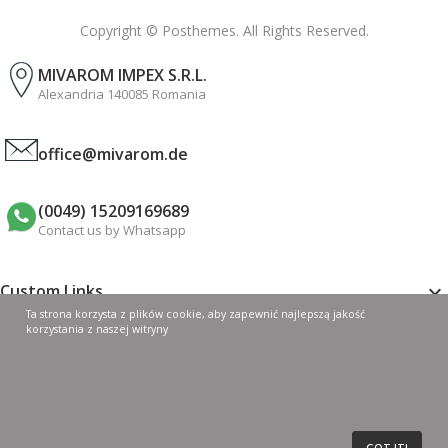
Copyright © Posthemes. All Rights Reserved.
MIVAROM IMPEX S.R.L.
Alexandria 140085 Romania
office@mivarom.de
(0049) 15209169689
Contact us by Whatsapp
Custom Links

Ta strona korzysta z plików cookie, aby zapewnić najlepszą jakość
korzystania z naszej witryny
My Account

Shop By Categories

GOT IT!