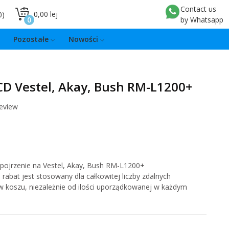
Contact us
0,00 lej
0
0
by Whatsapp
Pozostałe
Nowości
LCD Vestel, Akay, Bush RM-L1200+
review
spojrzenie na Vestel, Akay, Bush RM-L1200+
rabat jest stosowany dla całkowitej liczby zdalnych
w koszu, niezależnie od ilości uporządkowanej w każdym