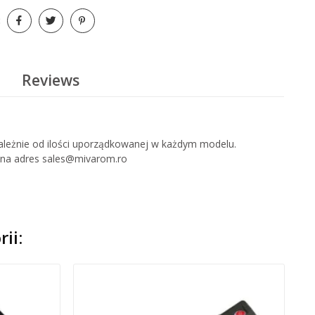
:
Reviews
zależnie od ilości uporządkowanej w każdym modelu.
l na adres sales@mivarom.ro
ii: