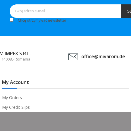
S
Chcę otrzymywać newsletter
 IMPEX S.R.L.
office@mivarom.de
a 140085 Romania
My Account
My Orders
My Credit Slips
My Addresses
My Personal Info