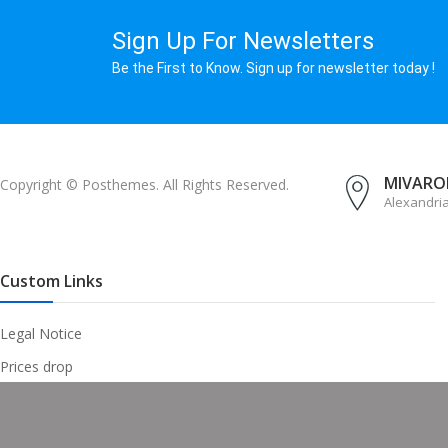
Sign Up For Newsletters
Be the First to Know. Sign up for newsletter today !
MIVAROM
Copyright © Posthemes. All Rights Reserved.
Alexandri
Custom Links
Legal Notice
Prices drop
New products
Best sales