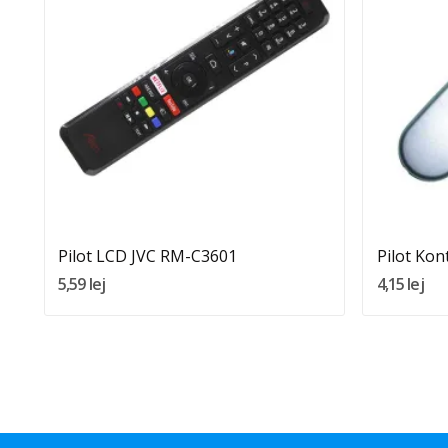
Quantity:
Dodaj Do Koszyka
Pilot LCD JVC RM-C3601
Pilot Kon
5,59 lej
4,15 lej