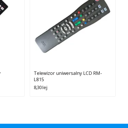
Quantity:
Dodaj Do Koszyka
y
Telewizor uniwersalny LCD RM-
P
L815
5
8,30 lej