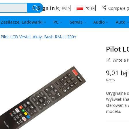
Sign in
lej
RON
Polski
Compare
Zasilacze, Ładowarki
PC
Serwis
Audio
Auto
Pilot LCD Vestel, Akay, Bush RM-L1200+
Pilot 
Write a 
9,01 lej
Netto
Oryginalne 
Wyświetlana 
sterowania 
modelu.