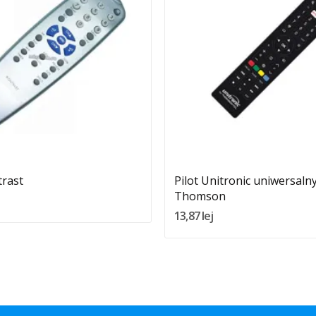
Quantity:
Quantity:
Dodaj Do Koszyka
Dodaj Do Koszyka
trast
Pilot Unitronic uniwersaln
Thomson
13,87 lej