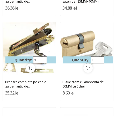
galben antic de...
saten de (85MMx40MM)
36,36 lei
34,88 lei
Quantity:
Quantity:
Broasca completa pe cheie
Butuc crom cu amprenta de
galben antic de...
60MM cu 5chei
35,32 lei
8,60 lei