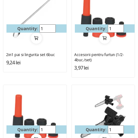
Quantity:
Quantity:
2in1 pai si lingurita set 6buc
Accesorii pentru furtun (1/2-
4buc./set)
9,24 lei
3,97 lei
Quantity:
Quantity: