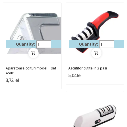
Quantity:
Quantity:
Aparatoare colturi model T set
Ascutitor cutite in 3 pasi
4buc
5,04 lei
3,72 lei