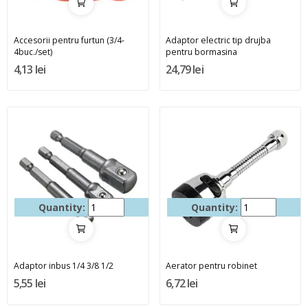
Accesorii pentru furtun (3/4-
Adaptor electric tip drujba
4buc./set)
pentru bormasina
4,13 lei
24,79 lei
Quantity:
Quantity:
Adaptor inbus 1/4 3/8 1/2
Aerator pentru robinet
5,55 lei
6,72 lei