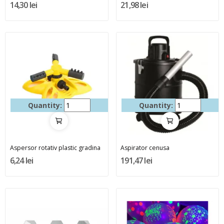
14,30 lei
21,98 lei
Quantity:
Quantity:
Aspersor rotativ plastic gradina
Aspirator cenusa
6,24 lei
191,47 lei