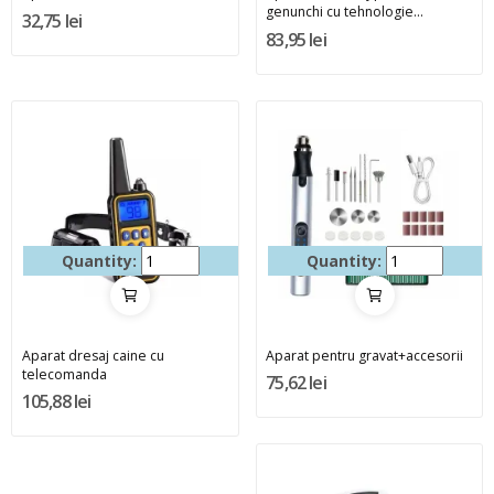
genunchi cu tehnologie...
32,75 lei
83,95 lei
Quantity:
Quantity:
Aparat dresaj caine cu
Aparat pentru gravat+accesorii
telecomanda
75,62 lei
105,88 lei