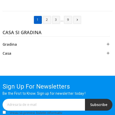
…
1
2
3
9

CASA SI GRADINA
Gradina

Casa

Sign Up For Newsletters
Be the First to Know. Sign up for newsletter today !
Subscribe
Vreau să primesc buletin informativ