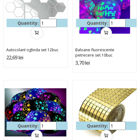
Quantity:
Quantity:
Autocolant oglinda set 12buc
Baloane fluorescente
petrecere set 10buc
22,69 lei
3,70 lei
Quantity:
Quantity: