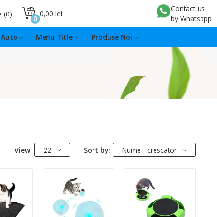
Contact us
0,00 lei
e
0
0
by Whatsapp
Auto
Menu Title
Produse Noi
View:
22
Sort by:
Nume - crescator
:
Quantity:
Quantity: