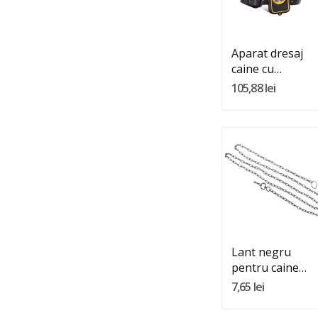
Adauga In Cos
Aparat dresaj
caine cu
telecomanda
105,88 lei
Quantity:
Adauga In Cos
Lant negru
pentru caine
(4MMx2M)
7,65 lei