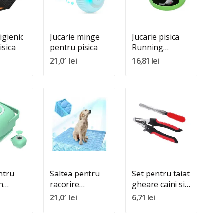
In Cos
Adauga In Cos
Adauga In Cos
igienic
Jucarie minge
Jucarie pisica
isica
pentru pisica
Running
Mouse
21,01 lei
16,81 lei
:
Quantity:
Quantity:
In Cos
Adauga In Cos
Adauga In Cos
ntru
Saltea pentru
Set pentru taiat
n
racorire
gheare caini si
animale
pisici
21,01 lei
6,71 lei
companie
70x55cm