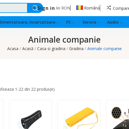
Sign in
lei
RON
Română
Compar
limentatoare, Incarcatoare
PC
Service
Audio
Animale companie
Acasa
Acasă
Casa si gradina
Gradina
Animale companie
afiseaza 1-22 din 22 produs(e)
Quantity:
Quantity:
Quantity