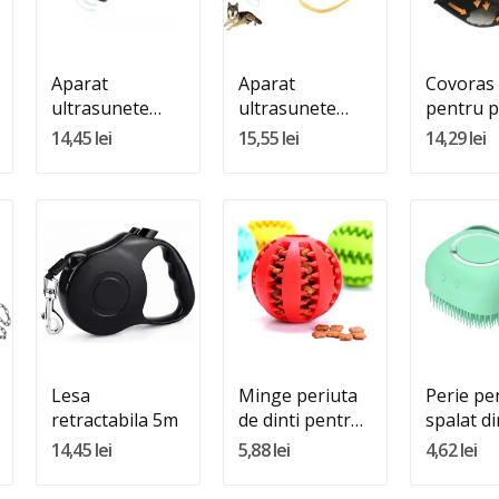
Adauga In Cos
Adauga In Cos
Adauga 
Aparat
Aparat
Covoras 
ultrasunete
ultrasunete
pentru p
caini
impotriva
14,45 lei
15,55 lei
14,29 lei
cainilor agresivi
Quantity:
Quantity:
Quantity
Adauga In Cos
Adauga In Cos
Adauga 
Lesa
Minge periuta
Perie pe
retractabila 5m
de dinti pentru
spalat di
caini
silicon
14,45 lei
5,88 lei
4,62 lei