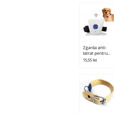
Quantity:
Adauga In Cos
Zgarda anti-
latrat pentru
caini
15,55 lei
Quantity:
Adauga In Cos