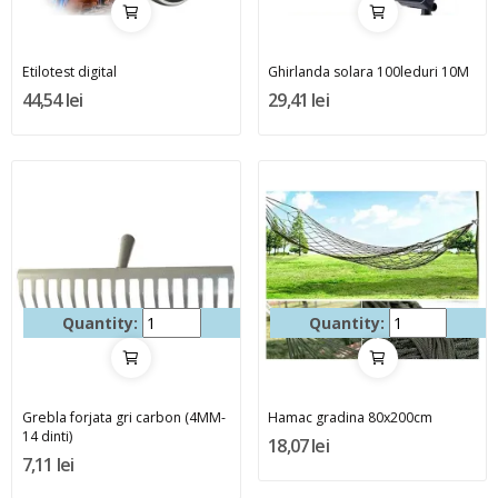
Etilotest digital
Ghirlanda solara 100leduri 10M
44,54 lei
29,41 lei
Quantity:
Quantity:
Grebla forjata gri carbon (4MM-
Hamac gradina 80x200cm
14 dinti)
18,07 lei
7,11 lei