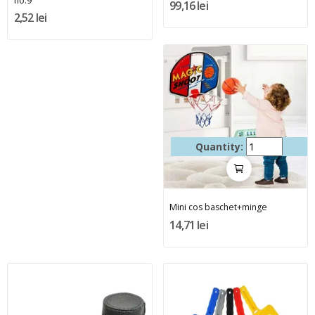
no.9
99,16 lei
2,52 lei
Quantity:
Mini cos baschet+minge
14,71 lei