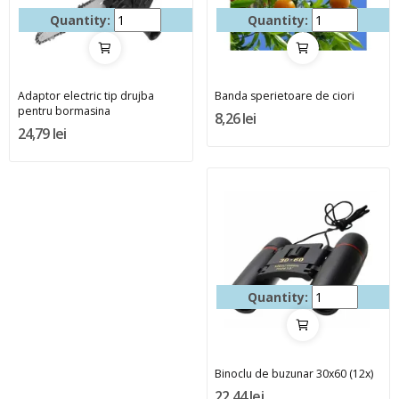
Quantity:
Quantity:
Adaptor electric tip drujba
Banda sperietoare de ciori
pentru bormasina
8,26 lei
24,79 lei
Quantity:
Binoclu de buzunar 30x60 (12x)
22,44 lei