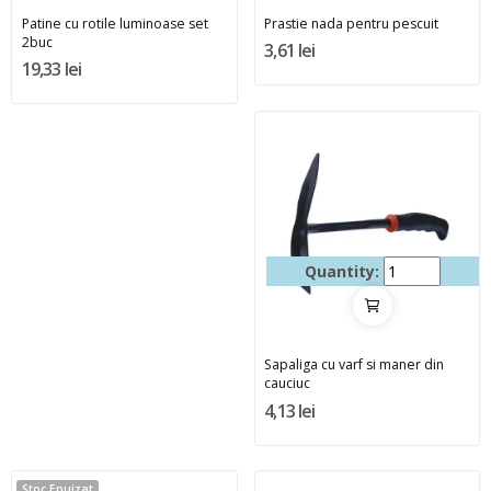
Patine cu rotile luminoase set
Prastie nada pentru pescuit
2buc
3,61 lei
19,33 lei
Quantity:
Sapaliga cu varf si maner din
cauciuc
4,13 lei
Stoc Epuizat