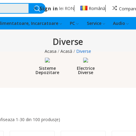
Sign in
lei
RON
Română
Compar
limentatoare, Incarcatoare
PC
Service
Audio
Diverse
Acasa
Acasă
Diverse
Sisteme
Electrice
Depozitare
Diverse
afiseaza 1-30 din 100 produs(e)