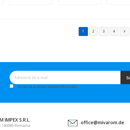
1
2
3
4

S
Vreau să primesc buletin informativ
 IMPEX S.R.L.
office@mivarom.de
a 140085 Romania