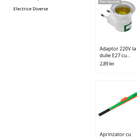
Stoc Epuizat
Electrice Diverse
Adaptor 220V la
dulie E27 cu
intrerupator
2,89 lei
Quantity:
Adauga In Cos
Aprinzator cu