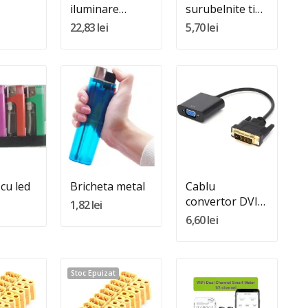
iluminare
surubelnite tip
15mm
fundal tv 2m cu
chei
22,83 lei
5,70 lei
bluetooth
:
Quantity:
Quantity:
In Cos
Adauga In Cos
Adauga In Cos
 cu led
Bricheta metal
Cablu
convertor DVI
1,82 lei
la VGA
6,60 lei
Stoc Epuizat