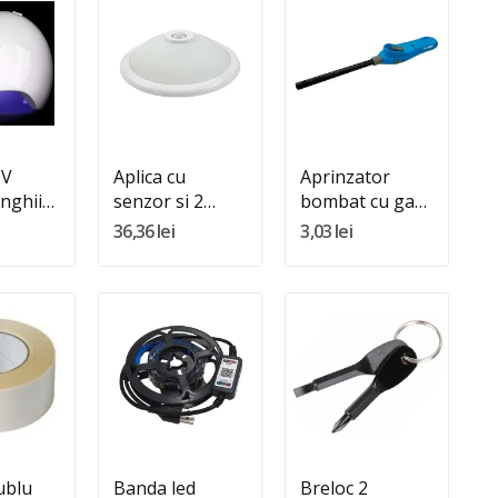
:
Quantity:
Quantity:
In Cos
Adauga In Cos
Adauga In Cos
UV
Aplica cu
Aprinzator
nghii
senzor si 2
bombat cu gaz
becuri
(NR.188)
36,36 lei
3,03 lei
:
Quantity:
Quantity:
In Cos
Adauga In Cos
Adauga In Cos
ublu
Banda led
Breloc 2