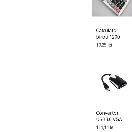
Quantity:
Adauga In Cos
Calculator
birou 1200
10,25 lei
Quantity:
Adauga In Cos
Convertor
USB3.0 VGA
111,11 lei