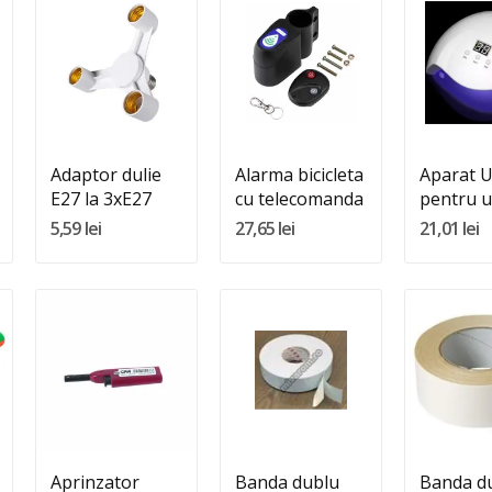
Quantity:
Quantity:
Quantity
Adauga In Cos
Adauga In Cos
Adauga 
Adaptor dulie
Alarma bicicleta
Aparat 
E27 la 3xE27
cu telecomanda
pentru u
36W
5,59 lei
27,65 lei
21,01 lei
Quantity:
Quantity:
Quantity
Adauga In Cos
Adauga In Cos
Adauga 
Aprinzator
Banda dublu
Banda d