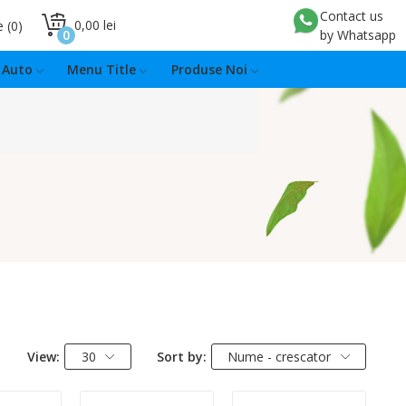
Contact us
0,00 lei
e
0
0
by Whatsapp
Auto
Menu Title
Produse Noi
View:
30
Sort by:
Nume - crescator