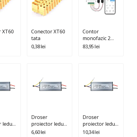
:
Quantity:
In Cos
Adauga In Cos
r XT60
Conector XT60
Contor
tata
monofazic 2
intrari smart
0,38 lei
83,95 lei
WiFi
:
Quantity:
Quantity:
In Cos
Adauga In Cos
Adauga In Cos
Droser
Droser
 leduri
proiector leduri
proiector leduri
20W
30W
6,60 lei
10,34 lei