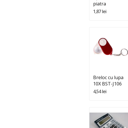
piatra
1,87 lei
Quantity:
Adauga In Cos
Breloc cu lupa
10X BST-J106
4,54 lei