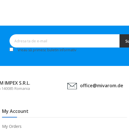
S
Vreau să primesc buletin informativ
 IMPEX S.R.L.
office@mivarom.de
a 140085 Romania
My Account
My Orders