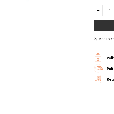
Add to 
Poli
Poli
Ret