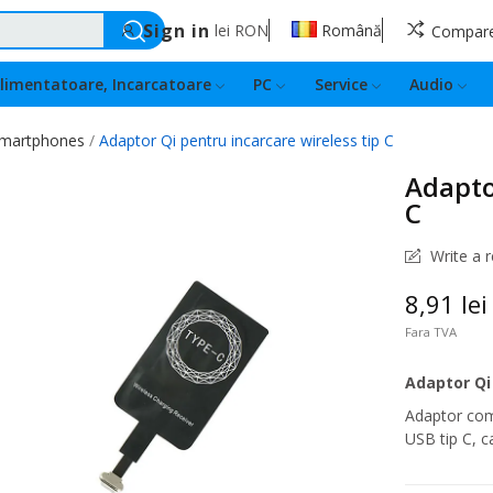
Sign in
lei
RON
Română
Compar
limentatoare, Incarcatoare
PC
Service
Audio
 smartphones
Adaptor Qi pentru incarcare wireless tip C
Adapto
C
Write a 
8,91 lei
Fara TVA
Adaptor Qi 
Adaptor comp
USB tip C, c