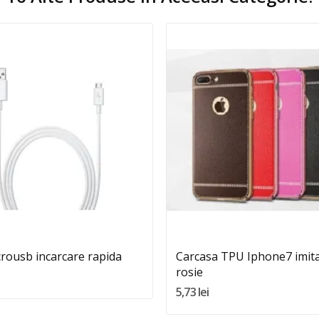
Quantity:
Quantity:
Adauga In Cos
Adauga In Cos
rousb incarcare rapida
Carcasa TPU Iphone7 imita
rosie
5,73 lei