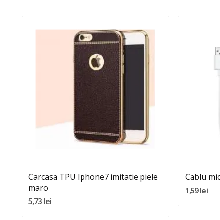
Quantity:
Adauga In Cos
Carcasa TPU Iphone7 imitatie piele
Cablu mic
maro
1,59 lei
5,73 lei