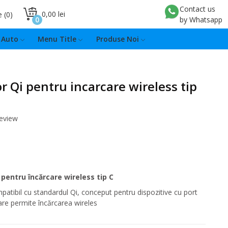
Contact us
0,00 lei
e
0
0
by Whatsapp
Auto
Menu Title
Produse Noi
r Qi pentru incarcare wireless tip
review
pentru încărcare wireless tip C
atibil cu standardul Qi, conceput pentru dispozitive cu port
are permite încărcarea wireles