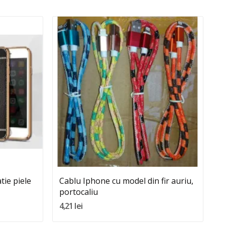
Quantity:
Adauga In Cos
tie piele
Cablu Iphone cu model din fir auriu,
C
portocaliu
a
4,21 lei
3,