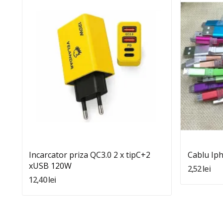
Quantity:
Adauga In Cos
Incarcator priza QC3.0 2 x tipC+2
Cablu Iph
xUSB 120W
2,52 lei
12,40 lei