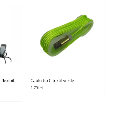
Quantity:
Adauga In Cos
flexibil
Cablu tip C textil verde
C
1,79 lei
3,