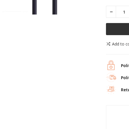
Add to 
Poli
Poli
Ret