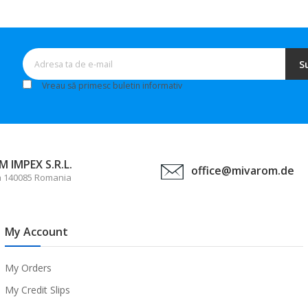
S
Vreau să primesc buletin informativ
 IMPEX S.R.L.
office@mivarom.de
a 140085 Romania
My Account
My Orders
My Credit Slips