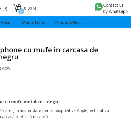
Contact us
0,00 lei
e
0
0
by Whatsapp
Auto
Menu Title
Produse Noi
Iphone cu mufe in carcasa de
negru
review
ne cu mufe metalice – negru
ărcare și transfer date pentru dispozitive Apple, echipat cu
 carcasă metalică durabilă