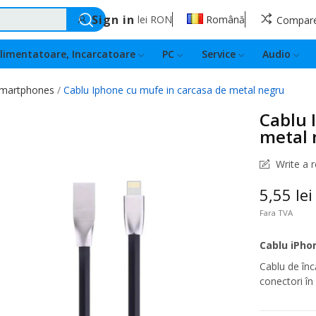
Sign in
lei
RON
Română
Compar
limentatoare, Incarcatoare
PC
Service
Audio
 smartphones
Cablu Iphone cu mufe in carcasa de metal negru
Cablu 
metal 
Write a 
5,55 lei
Fara TVA
Cablu iPho
Cablu de înc
conectori în