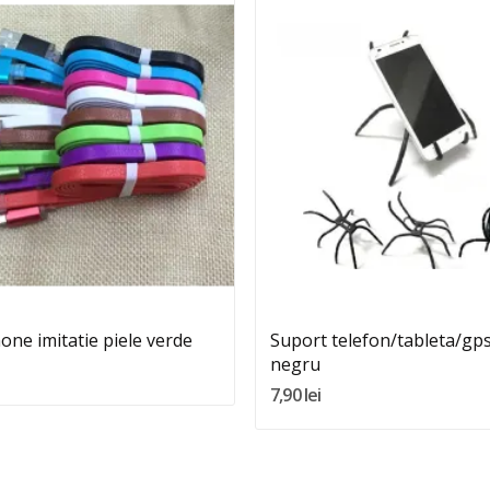
Quantity:
Quantity:
Adauga In Cos
Adauga In Cos
one imitatie piele verde
Suport telefon/tableta/gps 
negru
7,90 lei