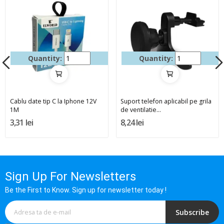
Quantity:
Quantity:
Cablu date tip C la Iphone 12V
Suport telefon aplicabil pe grila
1M
de ventilatie...
3,31 lei
8,24 lei
Sign Up For Newsletters
Be the First to Know. Sign up for newsletter today !
Subscribe