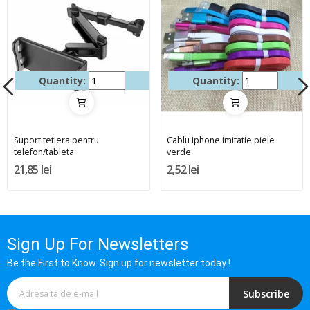
Quantity:
Quantity:
Suport tetiera pentru
Cablu Iphone imitatie piele
telefon/tableta
verde
21,85 lei
2,52 lei
Sign Up For Newsletters
Be the First to Know. Sign up for newsletter today !
Subscribe