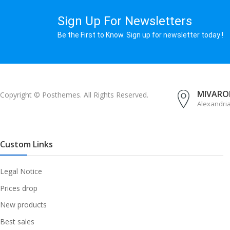
Sign Up For Newsletters
Be the First to Know. Sign up for newsletter today !
MIVAROM
Copyright © Posthemes. All Rights Reserved.
Alexandri
Custom Links
Legal Notice
Prices drop
New products
Best sales