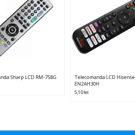
Quantity:
Quantity:
Adauga In Cos
Adauga In Cos
nda Sharp LCD RM-758G
Telecomanda LCD Hisense
EN2AH30H
5,10 lei