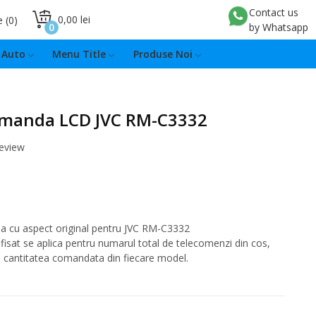
Contact us
0,00 lei
e
0
0
by Whatsapp
Auto
Menu Title
Produse Noi
omanda LCD JVC RM-C3332
review
 cu aspect original pentru JVC RM-C3332
fisat se aplica pentru numarul total de telecomenzi din cos,
e cantitatea comandata din fiecare model.