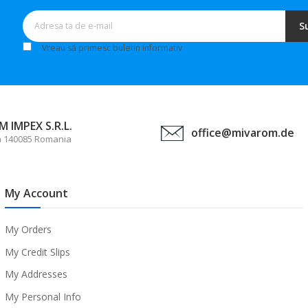
S
Vreau să primesc buletin informativ
 IMPEX S.R.L.
office@mivarom.de
a 140085 Romania
My Account
My Orders
My Credit Slips
My Addresses
My Personal Info