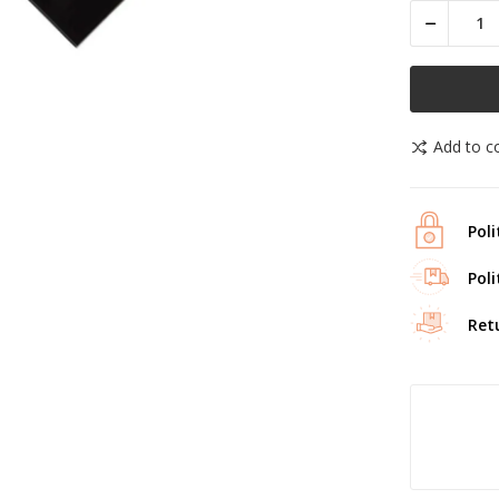
Add to 
Poli
Poli
Ret