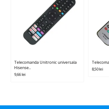
Quantity:
Adauga In Cos
Telecomanda Unitronic universala
Telecoma
Hisense...
8,50 lei
9,66 lei