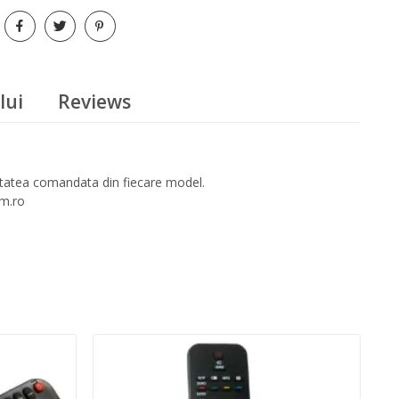
lui
Reviews
titatea comandata din fiecare model.
om.ro