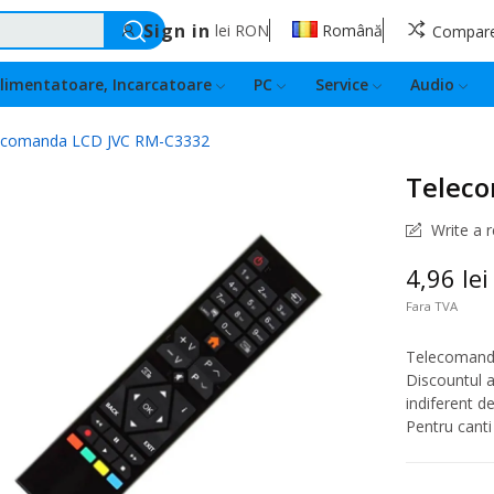
Sign in
lei
RON
Română
Compar
limentatoare, Incarcatoare
PC
Service
Audio
ecomanda LCD JVC RM-C3332
Telec
Write a 
4,96 lei
Fara TVA
Telecomanda
Discountul a
indiferent d
Pentru canti