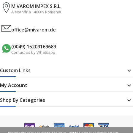
MIVAROM IMPEX S.R.L.
Alexandria 140085 Romania
office@mivarom.de
(0049) 15209169689
Contact us by Whatsapp
Custom Links

My Account

Shop By Categories

This website uses cookies to ensure you get the best experience on our