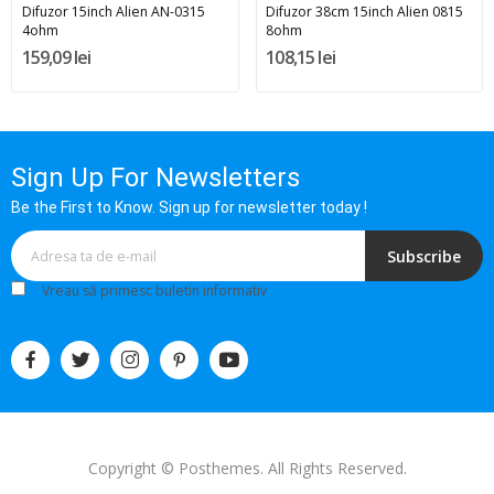
Difuzor 15inch Alien AN-0315
Difuzor 38cm 15inch Alien 0815
4ohm
8ohm
159,09 lei
108,15 lei
Sign Up For Newsletters
Be the First to Know. Sign up for newsletter today !
Subscribe
Vreau să primesc buletin informativ
Copyright © Posthemes. All Rights Reserved.