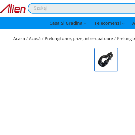
Casa Si Gradina
Telecomenzi
A
Acasa
Acasă
Prelungitoare, prize, intrerupatoare
Prelungit