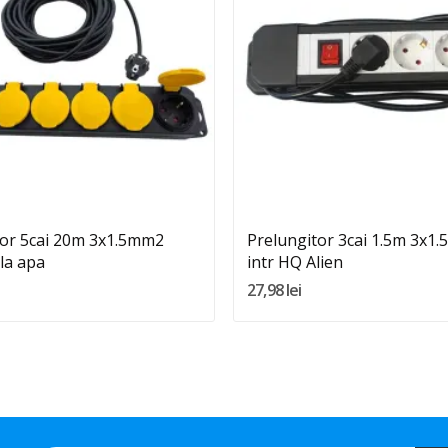
Quantity:
Quantity:
Adauga In Cos
Adauga In Cos
tor 5cai 20m 3x1.5mm2
Prelungitor 3cai 1.5m 3x1
 la apa
intr HQ Alien
27,98 lei