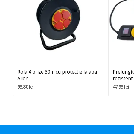
Quantity:
Adauga In Cos
Rola 4 prize 30m cu protectie la apa
Prelungi
Alien
rezistent
93,80 lei
47,93 lei