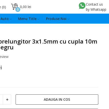
Contact us
0,00 lei
e
0
0
by Whatsapp
Auto
Menu Title
Produse Noi
prelungitor 3x1.5mm cu cupla 10m
negru
review
i
ADAUGA IN COS