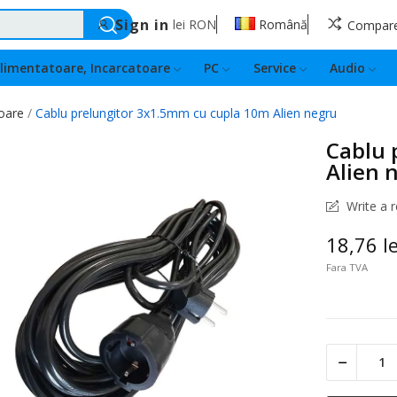
Sign in
lei
RON
Română
Compar
limentatoare, Incarcatoare
PC
Service
Audio
oare
Cablu prelungitor 3x1.5mm cu cupla 10m Alien negru
Cablu 
Alien 
Write a 
18,76 le
Fara TVA