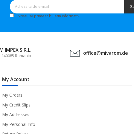
S
Vreau să primesc buletin informativ
 IMPEX S.R.L.
office@mivarom.de
a 140085 Romania
My Account
My Orders
My Credit Slips
My Addresses
My Personal Info
Return Policy