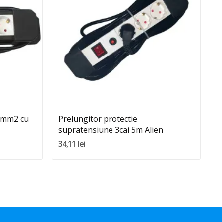
Quantity:
Adauga In Cos
.5mm2 cu
Prelungitor protectie
P
supratensiune 3cai 5m Alien
i
34,11 lei
1