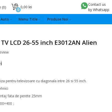
Contact us
0,00 lei
e
0
0
by Whatsapp
Auto
Menu Title
Produse Noi
 TV LCD 26-55 inch E3012AN Alien
review
i
liza pentru televizoare cu diagonala intre 26 si 55 inch.
ehnici
ntaj fata de perete 25mm
400×400；