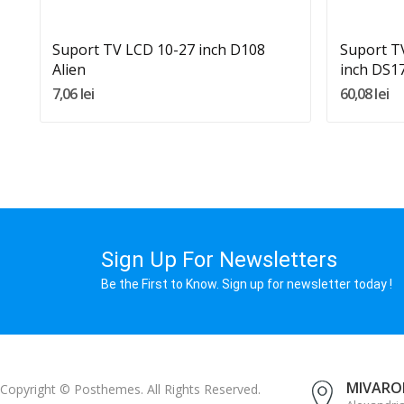
Suport TV LCD 10-27 inch D108
Suport T
Alien
inch DS17
7,06 lei
60,08 lei
Sign Up For Newsletters
Be the First to Know. Sign up for newsletter today !
MIVAROM
Copyright © Posthemes. All Rights Reserved.