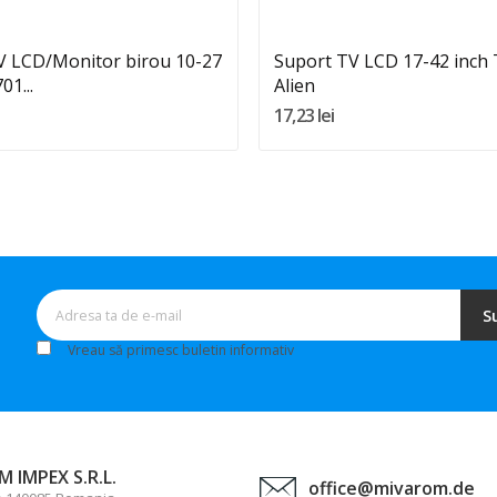
V LCD/Monitor birou 10-27
Suport TV LCD 17-42 inch
01...
Alien
17,23 lei
S
Vreau să primesc buletin informativ
 IMPEX S.R.L.
office@mivarom.de