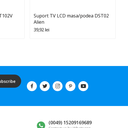
 T102V
Suport TV LCD masa/podea DST02
S
Alien
A
39,92 lei
2
ubscribe
(0049) 15209169689