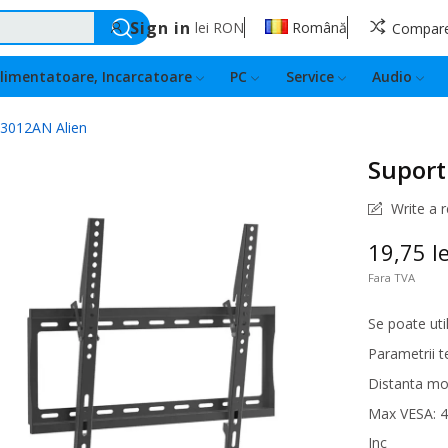
Sign in
lei
RON
Română
Compar
limentatoare, Incarcatoare
PC
Service
Audio
E3012AN Alien
Suport
Write a 
19,75 le
Fara TVA
Se poate uti
Parametrii t
Distanta mo
Max VESA: 
Inc