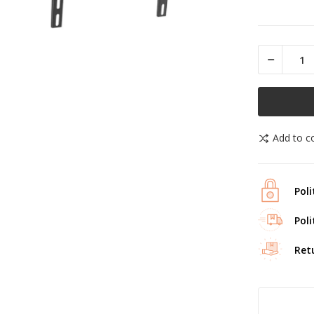
Add to 
Poli
Poli
Ret