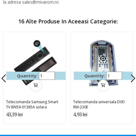
la adresa sales@mivarom.ro
16 Alte Produse In Aceeasi Categorie:
Quantity:
Quantity:
Telecomanda Samsung Smart
Telecomanda universala DVD
TV BN59-01385A solara
RM-230E
43,39 lei
4,93 lei